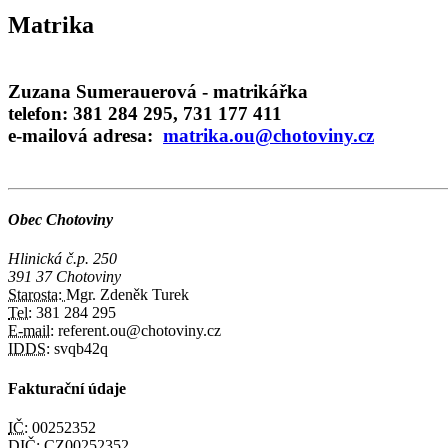
Matrika
Zuzana Sumerauerová - matrikářka
telefon: 381 284 295, 731 177 411
e-mailová adresa:
matrika.ou@chotoviny.cz
Obec Chotoviny
Hlinická č.p. 250
391 37 Chotoviny
Starosta:
Mgr. Zdeněk Turek
Tel:
381 284 295
E-mail:
referent.ou@chotoviny.cz
IDDS:
svqb42q
Fakturační údaje
IČ:
00252352
DIČ:
CZ00252352