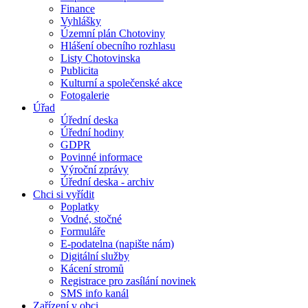
Finance
Vyhlášky
Územní plán Chotoviny
Hlášení obecního rozhlasu
Listy Chotovinska
Publicita
Kulturní a společenské akce
Fotogalerie
Úřad
Úřední deska
Úřední hodiny
GDPR
Povinné informace
Výroční zprávy
Úřední deska - archiv
Chci si vyřídit
Poplatky
Vodné, stočné
Formuláře
E-podatelna (napište nám)
Digitální služby
Kácení stromů
Registrace pro zasílání novinek
SMS info kanál
Zařízení v obci