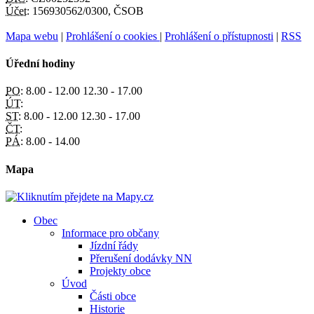
Účet:
156930562/0300, ČSOB
Mapa webu
|
Prohlášení o cookies
|
Prohlášení o přístupnosti
|
RSS
Úřední hodiny
PO:
8.00 - 12.00 12.30 - 17.00
ÚT:
ST:
8.00 - 12.00 12.30 - 17.00
ČT:
PÁ:
8.00 - 14.00
Mapa
Obec
Informace pro občany
Jízdní řády
Přerušení dodávky NN
Projekty obce
Úvod
Části obce
Historie