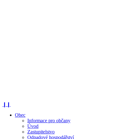
❙❙
Obec
Informace pro občany
Úvod
Zastupitelstvo
Odpadové hospodářství