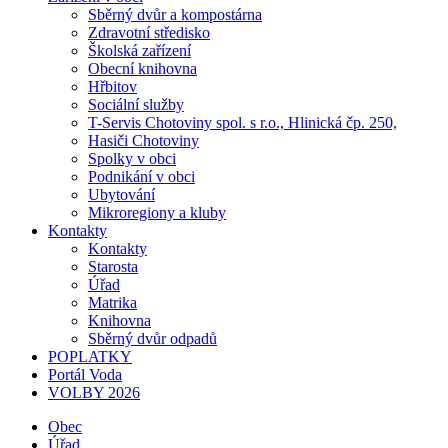
Sběrný dvůr a kompostárna
Zdravotní středisko
Školská zařízení
Obecní knihovna
Hřbitov
Sociální služby
T-Servis Chotoviny spol. s r.o., Hlinická čp. 250,
Hasiči Chotoviny
Spolky v obci
Podnikání v obci
Ubytování
Mikroregiony a kluby
Kontakty
Kontakty
Starosta
Úřad
Matrika
Knihovna
Sběrný dvůr odpadů
POPLATKY
Portál Voda
VOLBY 2026
Obec
Úřad