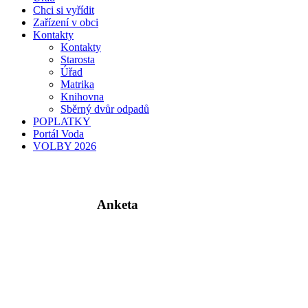
Chci si vyřídit
Zařízení v obci
Kontakty
Kontakty
Starosta
Úřad
Matrika
Knihovna
Sběrný dvůr odpadů
POPLATKY
Portál Voda
VOLBY 2026
Anketa