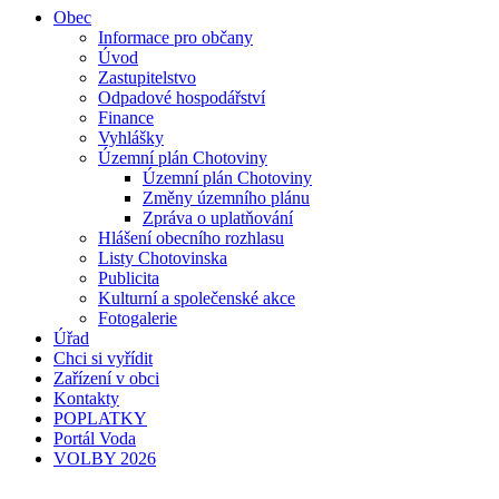
Obec
Informace pro občany
Úvod
Zastupitelstvo
Odpadové hospodářství
Finance
Vyhlášky
Územní plán Chotoviny
Územní plán Chotoviny
Změny územního plánu
Zpráva o uplatňování
Hlášení obecního rozhlasu
Listy Chotovinska
Publicita
Kulturní a společenské akce
Fotogalerie
Úřad
Chci si vyřídit
Zařízení v obci
Kontakty
POPLATKY
Portál Voda
VOLBY 2026