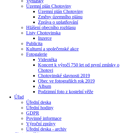
Vyhlášky
Územní plán Chotoviny
Územní plán Chotoviny
Změny územního plánu
Zpráva o uplatňování
Hlášení obecního rozhlasu
Listy Chotovinska
Inzerce
Publicita
Kulturní a společenské akce
Fotogalerie
Videotéka
Koncert k výročí 750 let od první zmínky o
Chotovi
Chotovinské slavnosti 2019
Obec ve fotografiích rok 2019
Album
Podzimní foto z kostelní věže
Úřad
Úřední deska
Úřední hodiny
GDPR
Povinné informace
Výroční zprávy
Úřední deska - archiv