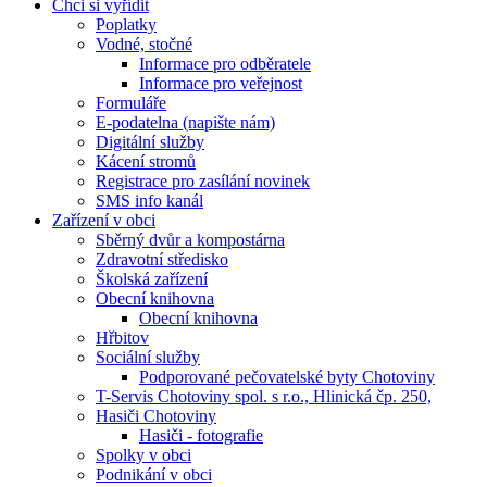
Chci si vyřídit
Poplatky
Vodné, stočné
Informace pro odběratele
Informace pro veřejnost
Formuláře
E-podatelna (napište nám)
Digitální služby
Kácení stromů
Registrace pro zasílání novinek
SMS info kanál
Zařízení v obci
Sběrný dvůr a kompostárna
Zdravotní středisko
Školská zařízení
Obecní knihovna
Obecní knihovna
Hřbitov
Sociální služby
Podporované pečovatelské byty Chotoviny
T-Servis Chotoviny spol. s r.o., Hlinická čp. 250,
Hasiči Chotoviny
Hasiči - fotografie
Spolky v obci
Podnikání v obci