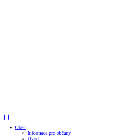
❙❙
Obec
Informace pro občany
Úvod