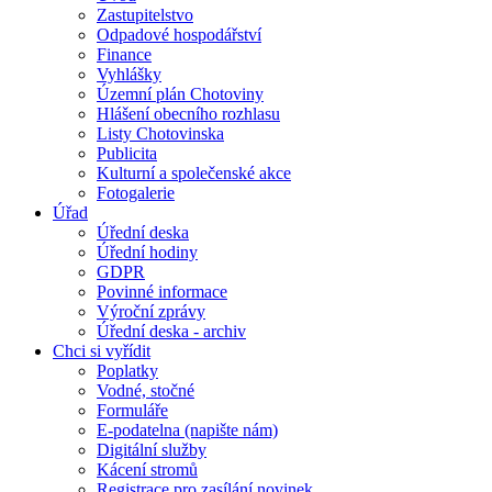
Zastupitelstvo
Odpadové hospodářství
Finance
Vyhlášky
Územní plán Chotoviny
Hlášení obecního rozhlasu
Listy Chotovinska
Publicita
Kulturní a společenské akce
Fotogalerie
Úřad
Úřední deska
Úřední hodiny
GDPR
Povinné informace
Výroční zprávy
Úřední deska - archiv
Chci si vyřídit
Poplatky
Vodné, stočné
Formuláře
E-podatelna (napište nám)
Digitální služby
Kácení stromů
Registrace pro zasílání novinek