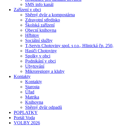
SMS info kanál
Zařízení v obci
Sběrný dvůr a kompostárna
Zdravotní středisko
Školská zařízení
Obecní knihovna
Hřbitov
Sociální služby
T-Servis Chotoviny spol. s r.o., Hlinická čp. 250,
Hasiči Chotoviny
Spolky v obci
Podnikání v obci
Ubytování
Mikroregiony a kluby
Kontakty
Kontakty
Starosta
Úřad
Matrika
Knihovna
Sběrný dvůr odpadů
POPLATKY
Portál Voda
VOLBY 2026