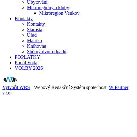
Ubytování
Mikroregiony a kluby
Mikroregion Venkov
Kontakty
Kontakty
Starosta
Úřad
Matrika
Knihovna
Sběrný dvůr odpadů
POPLATKY
Portál Voda
VOLBY 2026
Vytvořil WRS
- Webový Redakční Systém společnosti
W Partner
s.r.o.