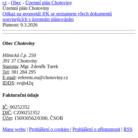
cz
-
Obec
-
Územní plán Chotoviny
Územní plán Chotoviny
Odkaz na geoportál JčK se seznamem všech dokumentů
souvisejících s územním plánováním
Platnost:
9.3.2026
Obec Chotoviny
Hlinická č.p. 250
391 37 Chotoviny
Starosta:
Mgr. Zdeněk Turek
Tel:
381 284 295
E-mail:
referent.ou@chotoviny.cz
IDDS:
svqb42q
Fakturační údaje
IČ:
00252352
DIČ:
CZ00252352
Účet:
156930562/0300, ČSOB
Mapa webu
|
Prohlášení o cookies
|
Prohlášení o přístupnosti
|
RSS