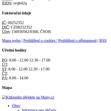
IDDS:
svqb42q
Fakturační údaje
IČ:
00252352
DIČ:
CZ00252352
Účet:
156930562/0300, ČSOB
Mapa webu
|
Prohlášení o cookies
|
Prohlášení o přístupnosti
|
RSS
Úřední hodiny
PO:
8.00 - 12.00 12.30 - 17.00
ÚT:
ST:
8.00 - 12.00 12.30 - 17.00
ČT:
PÁ:
8.00 - 14.00
Mapa
Obec
Informace pro občany