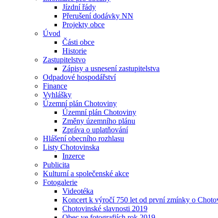
Jízdní řády
Přerušení dodávky NN
Projekty obce
Úvod
Části obce
Historie
Zastupitelstvo
Zápisy a usnesení zastupitelstva
Odpadové hospodářství
Finance
Vyhlášky
Územní plán Chotoviny
Územní plán Chotoviny
Změny územního plánu
Zpráva o uplatňování
Hlášení obecního rozhlasu
Listy Chotovinska
Inzerce
Publicita
Kulturní a společenské akce
Fotogalerie
Videotéka
Koncert k výročí 750 let od první zmínky o Choto
Chotovinské slavnosti 2019
Obec ve fotografiích rok 2019