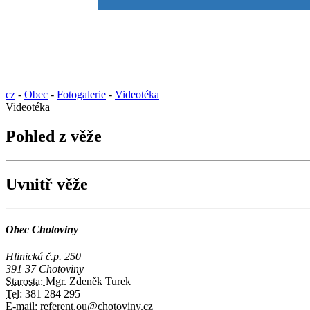
cz
-
Obec
-
Fotogalerie
-
Videotéka
Videotéka
Pohled z věže
Uvnitř věže
Obec Chotoviny
Hlinická č.p. 250
391 37 Chotoviny
Starosta:
Mgr. Zdeněk Turek
Tel:
381 284 295
E-mail:
referent.ou@chotoviny.cz