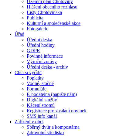
Územní plán Chotoviny
Hlášení obecního rozhlasu
Listy Chotovinska
Publicita
Kulturní a společenské akce
Fotogalerie
Úřad
Úřední deska
Úřední hodiny
GDPR
Povinné informace
Výroční zprávy
Úřední deska - archiv
Chci si vyřídit
Poplatky
Vodné, stočné
Formuláře
E-podatelna (napište nám)
Digitální služby
Kácení stromů
Registrace pro zasílání novinek
SMS info kanál
Zařízení v obci
Sběrný dvůr a kompostárna
Zdravotní středisko