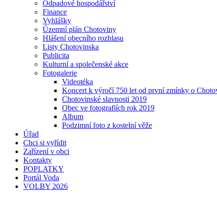
Odpadové hospodářství
Finance
Vyhlášky
Územní plán Chotoviny
Hlášení obecního rozhlasu
Listy Chotovinska
Publicita
Kulturní a společenské akce
Fotogalerie
Videotéka
Koncert k výročí 750 let od první zmínky o Choto
Chotovinské slavnosti 2019
Obec ve fotografiích rok 2019
Album
Podzimní foto z kostelní věže
Úřad
Chci si vyřídit
Zařízení v obci
Kontakty
POPLATKY
Portál Voda
VOLBY 2026