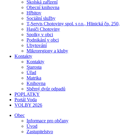
Školská zařízení
Obecní knihovna
Hřbitov
Sociální služby
T-Servis Chotoviny spol. s r.o., Hlinická čp. 250,
Hasiči Chotoviny
Spolky v obci
Podnikání v obci
Ubytování
Mikroregiony a kluby
Kontakty
Kontakty
Starosta
Úřad
Matrika
Knihovna
Sběrný dvůr odpadů
POPLATKY
Portál Voda
VOLBY 2026
Obec
Informace pro občany
Úvod
Zastupitelstvo