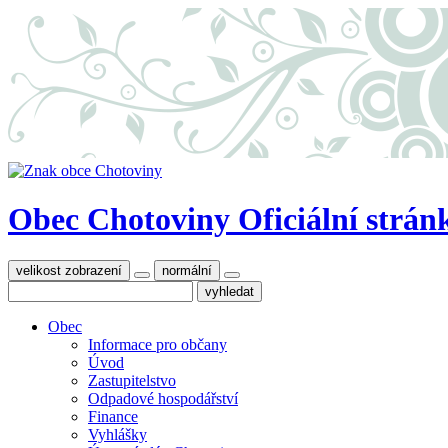
Obec Chotoviny
Oficiální strán
velikost zobrazení
normální
Obec
Informace pro občany
Úvod
Zastupitelstvo
Odpadové hospodářství
Finance
Vyhlášky