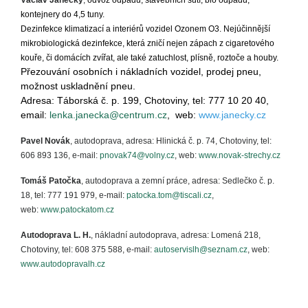
Václav Janecký
,
odvoz odpadů, stavebních sutí, bio odpadu,
kontejnery do 4,5 tuny.
Dezinfekce klimatizací a interiérů vozidel Ozonem O3. Nejúčinnější
mikrobiologická dezinfekce, která zničí nejen zápach z cigaretového
kouře, či domácích zvířat, ale také zatuchlost, plísně, roztoče a houby.
Přezouvání osobních i nákladních vozidel, prodej pneu,
možnost uskladnění pneu.
Adresa: Táborská č. p. 199, Chotoviny, tel: 777 10 20 40,
email:
lenka.janecka@centrum.cz
, web:
www.janecky.cz
Pavel Novák
, autodoprava, adresa: Hlinická č. p. 74, Chotoviny, tel:
606 893 136, e-mail:
pnovak74@volny.cz
, web:
www.novak-strechy.cz
Tomáš Patočka
, autodoprava a zemní práce, adresa: Sedlečko č. p.
18, tel: 777 191 979, e-mail:
patocka.tom@tiscali.cz
,
web:
www.patockatom.cz
Autodoprava L. H.
, nákladní autodoprava, adresa: Lomená 218,
Chotoviny, tel: 608 375 588, e-mail:
autoservislh@seznam.cz
, web:
www.autodopravalh.cz