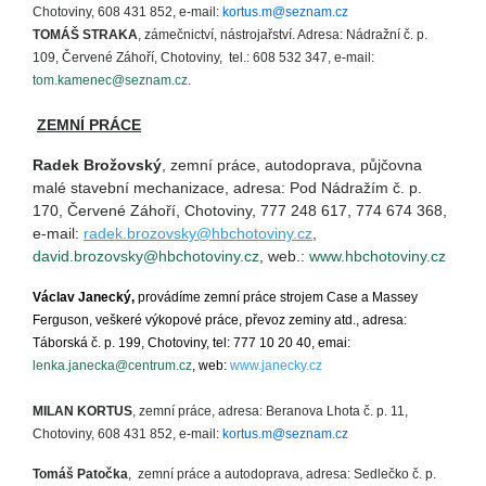
Chotoviny, 608 431 852, e-mail:
kortus.m@seznam.cz
TOMÁŠ STRAKA
, zámečnictví, nástrojařství. Adresa: Nádražní č. p.
109, Červené Záhoří, Chotoviny, tel.: 608 532 347, e-mail:
tom.kamenec@seznam.cz
.
ZEMNÍ PRÁCE
Radek Brožovský
, zemní práce, autodoprava, půjčovna
malé stavební mechanizace, adresa: Pod Nádražím č. p.
170, Červené Záhoří, Chotoviny, 777 248 617, 774 674 368,
e-mail:
radek.brozovsky@hbchotoviny.cz
,
david.brozovsky@hbchotoviny.cz
, web.:
www.hbchotoviny.cz
Václav Janecký,
provádíme zemní práce strojem Case a Massey
Ferguson, veškeré výkopové práce, převoz zeminy atd., adresa:
Táborská č. p. 199, Chotoviny, tel: 777 10 20 40, emai:
lenka.janecka@centrum.cz
, web:
www.janecky.cz
MILAN KORTUS
, zemní práce, adresa: Beranova Lhota č. p. 11,
Chotoviny, 608 431 852, e-mail:
kortus.m@seznam.cz
Tomáš Patočka
, zemní práce a autodoprava, adresa: Sedlečko č. p.