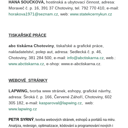
HANA SOUČKOVÁ,
hostinská a ubytovací činnost, adresa:
Moraveč č. p. 16, 391 37 Chotoviny, tel. 792 770 410, e-mail:
horakova1971@seznam.cz
, web:
www.statekcernykun.cz
TISKAŘSKÉ PRÁCE
abc tiskárna Chotoviny
, tiskařské a grafické práce,
nakladatelství, polep aut, adresa: Sedlecká č. p. 46,
Chotoviny, 381 284 500, e-mail:
info@abctiskarna.cz
, web.:
www.abctiskarna.cz
, e-shop: www.e-abctiskarna.cz.
WEBOVÉ STRÁNKY
LAPWING
,
tvorba www stránek, eshopy, grafické návrhy,
adresa: Široká č. p. 166, Červené Záhoří, Chotoviny, 602
305 182, e-mail:
kasparoval@lapwing.cz
, web:
www.lapwing.cz
PETR SYRNÝ
, tvorba webových stránek, eshopů a portálů na míru.
Analýza, redesign, optimalizace, kódování a programování nových i