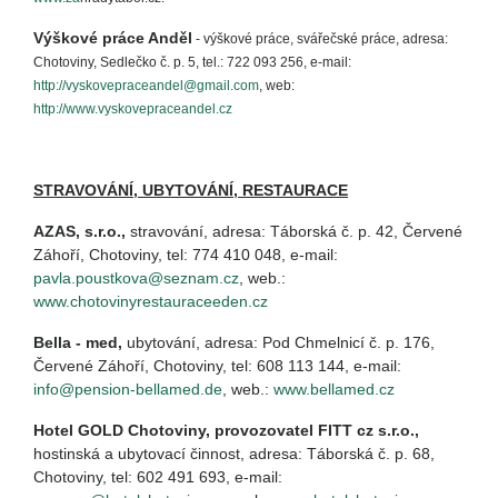
Výškové práce Anděl
- výškové práce, svářečské práce, adresa:
Chotoviny, Sedlečko č. p. 5, tel.: 722 093 256, e-mail:
http://vyskovepraceandel@gmail.com
, web:
http://www.vyskovepraceandel.cz
STRAVOVÁNÍ, UBYTOVÁNÍ, RESTAURACE
AZAS
, s.r.o.,
stravování, adresa: Táborská č. p. 42, Červené
Záhoří, Chotoviny, tel: 774 410 048, e-mail:
pavla.poustkova@seznam.cz
, web.:
www.chotovinyrestauraceeden.cz
Bella - med
,
ubytování, adresa: Pod Chmelnicí č. p. 176,
Červené Záhoří, Chotoviny, tel: 608 113 144, e-mail:
info@pension-bellamed.de
, web.:
www.bellamed.cz
Hotel GOLD Chotoviny, provozovatel FITT cz s.r.o.
,
hostinská a ubytovací činnost, adresa: Táborská č. p. 68,
Chotoviny, tel:
602 491 693, e-mail: