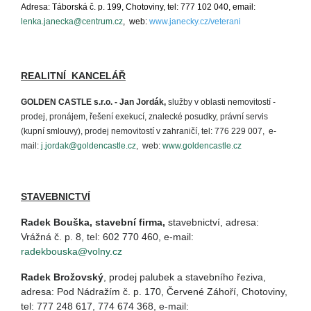
Adresa: Táborská č. p. 199, Chotoviny, tel: 777 102 040, email:
lenka.janecka@centrum.cz
, web:
www.janecky.cz/veterani
REALITNÍ KANCELÁŘ
GOLDEN CASTLE
s.r.o. - Jan Jordák,
služby v oblasti nemovitostí -
prodej, pronájem, řešení exekucí, znalecké posudky, právní servis
(kupní smlouvy),
prodej nemovitostí v zahraničí, tel: 776 229 007, e-
mail:
j.jordak@goldencastle.cz
, web:
www.
goldencastle.cz
STAVEBNICTVÍ
Radek Bouška
, stavební firma,
stavebnictví, adresa:
Vrážná č. p. 8, tel: 602 770 460, e-mail:
radekbouska@volny.cz
Radek Brožovský
, prodej palubek a stavebního řeziva,
adresa: Pod Nádražím č. p. 170, Červené Záhoří, Chotoviny,
tel: 777 248 617, 774 674 368, e-mail: