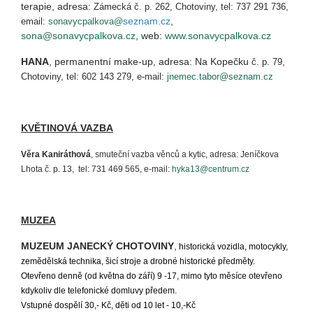
terapie, adresa:
Zámecká č. p. 262, Chotoviny, tel: 737 291 736,
seznam.cz
,
email:
sona
vycpalkova@
sona@sonavycpalkova.cz
, web:
www.sonavycpalkova.cz
HANA
, permanentní make-up, adresa: Na Kopečku
č. p. 79,
Chotoviny, tel: 602 143 279, e-mail:
jnemec.tabor@seznam.cz
KVĚTINOVÁ VAZBA
Věra Kaniráthová
, smuteční vazba věnců a kytic, adresa: Jeníčkova
Lhota č. p. 13, tel: 731 469 565, e-mail:
hyka13@centrum.cz
MUZEA
MUZEUM JANECKÝ CHOTOVINY
,
historická vozidla, motocykly,
zemědělská technika, šicí stroje a drobné historické předměty.
Otevřeno denně (od května do září) 9 -17, mimo tyto měsíce otevřeno
kdykoliv dle telefonické domluvy předem.
Vstupné dospělí 30,- Kč, děti od 10 let - 10,-Kč