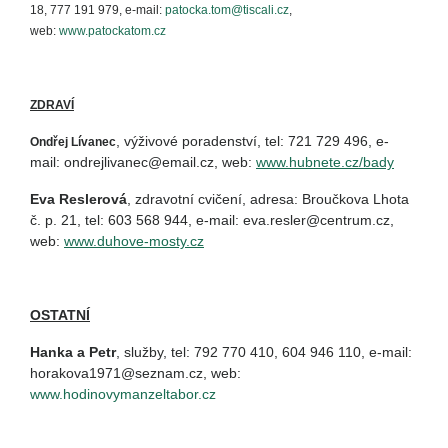
18, 777 191 979, e-mail:
patocka.tom@tiscali.cz
,
web:
www.patockatom.cz
ZDRAVÍ
, výživové poradenství, tel: 721 729 496, e-
Ondřej Lívanec
mail: ondrejlivanec@email.cz, web:
www.hubnete.cz/bady
Eva Reslerová
, zdravotní cvičení, adresa: Broučkova Lhota
č. p. 21, tel: 603 568 944, e-mail: eva.resler@centrum.cz,
web:
www.duhove-mosty.cz
OSTATNÍ
Hanka a Petr
, služby, tel: 792 770 410, 604 946 110, e-mail:
horakova1971@seznam.cz, web:
www.hodinovymanzeltabor.cz