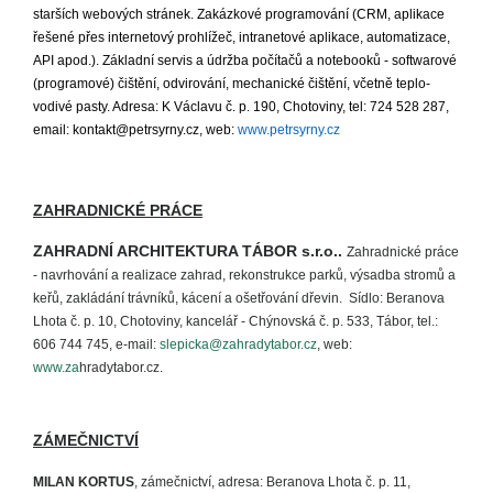
starších webových stránek. Zakázkové programování (CRM, aplikace
řešené přes internetový prohlížeč, intranetové aplikace, automatizace,
API apod.). Základní servis a údržba počítačů a notebooků - softwarové
(programové) čištění, odvirování, mechanické čištění, včetně teplo-
vodivé pasty. A
dresa: K Václavu č. p. 190, Chotoviny, tel: 724 528 287,
email:
kontakt@petrsyrny.cz
, web:
www.petrsyrny.cz
ZAHRADNICKÉ PRÁCE
ZAHRADNÍ ARCHITEKTURA TÁBOR s.r.o..
Zahradnické práce
- navrhování a realizace zahrad, rekonstrukce parků, výsadba stromů a
keřů, zakládání trávníků, kácení a ošetřování dřevin. Sídlo: Beranova
Lhota č. p. 10, Chotoviny, kancelář - Chýnovská č. p. 533, Tábor, tel.:
606 744 745, e-mail:
slepicka@zahradytabor.cz
, web:
www.za
hradytabor.cz
.
ZÁMEČNICTVÍ
MILAN KORTUS
, zámečnictví, adresa: Beranova Lhota č. p. 11,