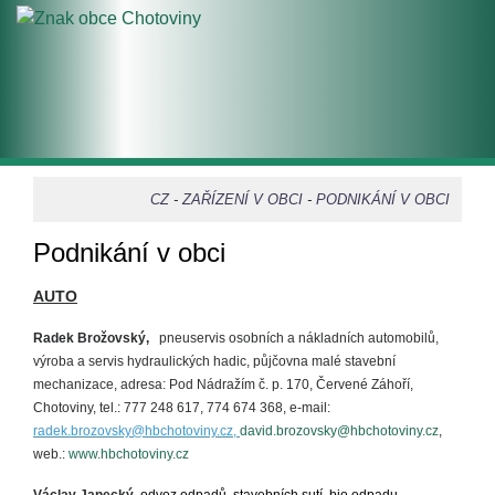
CZ
-
ZAŘÍZENÍ V OBCI
-
PODNIKÁNÍ V OBCI
Podnikání v obci
AUTO
Radek Brožovský
,
pneuservis osobních a nákladních automobilů,
výroba a servis hydraulických hadic, půjčovna malé stavební
mechanizace, adresa: Pod Nádražím č. p. 170, Červené Záhoří,
Chotoviny, tel.: 777 248 617, 774 674 368, e-mail:
radek.brozovsky@hbchotoviny.cz,
david.brozovsky@hbchotoviny.cz
,
web.:
www.hbchotoviny.cz