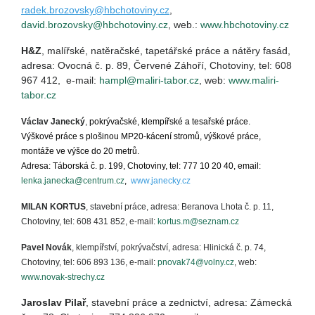
radek.brozovsky@hbchotoviny.cz
,
david.brozovsky@hbchotoviny.cz
, web.:
www.hbchotoviny.cz
H&Z
, malířské, natěračské, tapetářské práce a nátěry fasád,
adresa: Ovocná č. p. 89, Červené Záhoří, Chotoviny, tel: 608
967 412, e-mail:
hampl@maliri-tabor.cz
, web:
www.maliri-
tabor.cz
Václav Janecký
,
pokrývačské, klempířské a tesařské práce.
Výškové práce s plošinou MP20-kácení stromů, výškové práce,
montáže ve výšce do 20 metrů.
Adresa: Táborská č. p. 199, Chotoviny, tel: 777 10 20 40, email:
lenka.janecka@centrum.cz
,
www.janecky.cz
MILAN KORTUS
, stavební práce, adresa: Beranova Lhota č. p. 11,
Chotoviny, tel: 608 431 852, e-mail:
kortus.m@seznam.cz
Pavel Novák
, klempířství, pokrývačství, adresa: Hlinická č. p. 74,
Chotoviny, tel: 606 893 136, e-mail:
pnovak74@volny.cz
, web:
www.novak-strechy.cz
Jaroslav Pilař
, stavební práce a zednictví, adresa: Zámecká