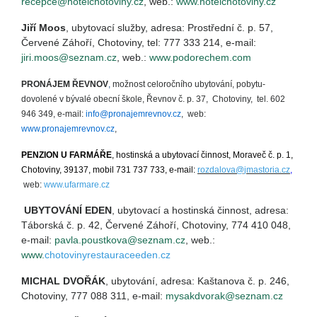
recepce@hotelchotoviny.cz
, web.:
www.hotelchotoviny.cz
Jiří Moos
, ubytovací služby, adresa: Prostřední č. p. 57,
Červené Záhoří, Chotoviny, tel: 777 333 214, e-mail:
jiri.moos@seznam.cz
, web.:
www.podorechem.com
PRONÁJEM ŘEVNOV
,
možnost celoročního ubytování, pobytu-
dovolené v bývalé obecní škole, Řevnov č. p. 37, Chotoviny, tel. 602
946 349, e-mail:
info@pronajemrevnov.cz
, web:
www.pronajemrevnov.cz
,
PENZION U FARMÁŘE
, hostinská a ubytovací činnost, Moraveč č. p. 1,
Chotoviny, 39137, mobil 731 737 733, e-mail:
rozdalova@jmastoria.cz
,
web:
www.ufarmare.cz
UBYTOVÁNÍ EDEN
, ubytovací a hostinská činnost, adresa:
Táborská č. p. 42, Červené Záhoří, Chotoviny, 774 410 048,
e-mail:
pavla.poustkova@seznam.cz
, web.:
www.
chotovinyrestauraceeden.cz
MICHAL DVOŘÁK
, ubytování, adresa: Kaštanova č. p. 246,
Chotoviny, 777 088 311, e-mail:
mysakdvorak@seznam.cz