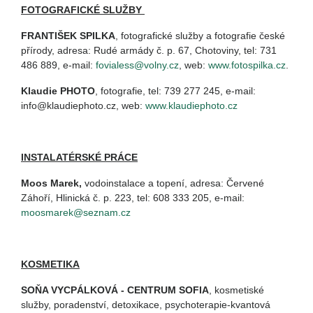
FOTOGRAFICKÉ SLUŽBY
FRANTIŠEK SPILKA
, fotografické služby a fotografie české
přírody, adresa: Rudé armády č. p. 67, Chotoviny, tel: 731
486 889, e-mail:
fovialess@volny.cz
, web:
www.fotospilka.cz
.
Klaudie PHOTO
, fotografie, tel: 739 277 245, e-mail:
info@klaudiephoto.cz, web:
www.klaudiephoto.cz
INSTALATÉRSKÉ PRÁCE
Moos Marek
,
vodoinstalace a topení, adresa: Červené
Záhoří, Hlinická č. p. 223, tel: 608 333 205, e-mail:
moosmarek@seznam.cz
KOSMETIKA
SOŇA VYCPÁLKOVÁ - CENTRUM SOFIA
, kosmetiské
služby, poradenství, detoxikace, psychoterapie-kvantová