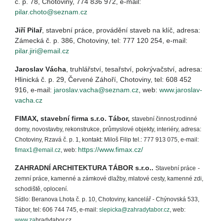
č. p. 78, Chotoviny, 774 836 972, e-mail:
pilar.choto@seznam.cz
Jiří Pilař
, stavební práce, provádění staveb na klíč, adresa:
Zámecká č. p. 386, Chotoviny, tel: 777 120 254, e-mail:
pilar.jiri@email.cz
Jaroslav Vácha
, truhlářství, tesařství, pokrývačství, adresa:
Hlinická č. p. 29, Čer
é Záhoří, Chotoviny, tel: 608 452
ven
916, e-mail:
jaroslav.vacha@seznam.cz
, web:
www.jaroslav-
vacha.cz
FIMAX, stavební firma s.r.o. Tábor,
stavební činnost,rodinné
domy, novostavby, rekonstrukce, průmyslové objekty, interiéry, adresa:
Chotoviny, Rzavá č. p. 1, kontakt: Miloš Filip tel.: 777 913 075, e-mail:
https://www.fimax.cz/
fimax1@email.cz
, web:
ZAHRADNÍ ARCHITEKTURA TÁBOR s.r.o..
Stavební práce
-
zemní práce, kamenné a zámkové dlažby, mlatové cesty, kamenné zdi,
schodiště, oplocení.
Sídlo: Beranova Lhota č. p. 10, Chotoviny, kancelář - Chýnovská 533,
Tábor, tel: 606 744 745, e-mail:
slepicka@zahradytabor.cz
, web:
www.za
hradytabor.cz
.