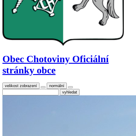
Obec Chotoviny
Oficiální
stránky obce
velikost zobrazení
normální