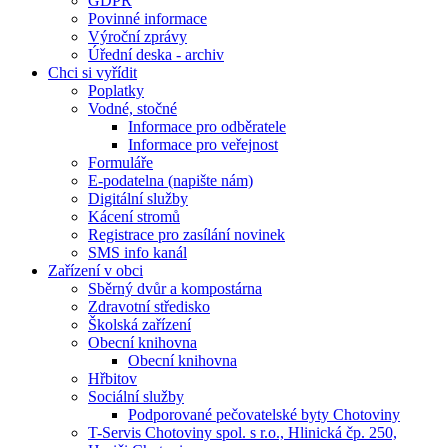
GDPR
Povinné informace
Výroční zprávy
Úřední deska - archiv
Chci si vyřídit
Poplatky
Vodné, stočné
Informace pro odběratele
Informace pro veřejnost
Formuláře
E-podatelna (napište nám)
Digitální služby
Kácení stromů
Registrace pro zasílání novinek
SMS info kanál
Zařízení v obci
Sběrný dvůr a kompostárna
Zdravotní středisko
Školská zařízení
Obecní knihovna
Obecní knihovna
Hřbitov
Sociální služby
Podporované pečovatelské byty Chotoviny
T-Servis Chotoviny spol. s r.o., Hlinická čp. 250,