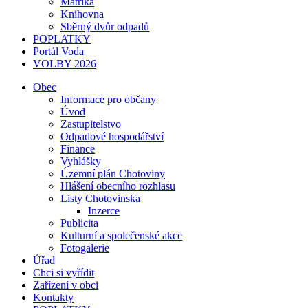
Matrika
Knihovna
Sběrný dvůr odpadů
POPLATKY
Portál Voda
VOLBY 2026
Obec
Informace pro občany
Úvod
Zastupitelstvo
Odpadové hospodářství
Finance
Vyhlášky
Územní plán Chotoviny
Hlášení obecního rozhlasu
Listy Chotovinska
Inzerce
Publicita
Kulturní a společenské akce
Fotogalerie
Úřad
Chci si vyřídit
Zařízení v obci
Kontakty