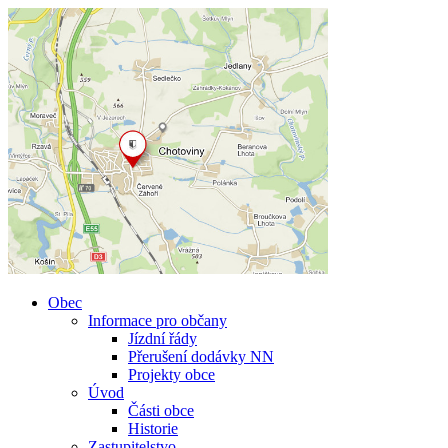
Obec
Informace pro občany
Jízdní řády
Přerušení dodávky NN
Projekty obce
Úvod
Části obce
Historie
Zastupitelstvo