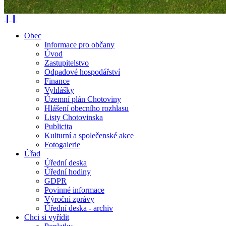
❙❙
Obec
Informace pro občany
Úvod
Zastupitelstvo
Odpadové hospodářství
Finance
Vyhlášky
Územní plán Chotoviny
Hlášení obecního rozhlasu
Listy Chotovinska
Publicita
Kulturní a společenské akce
Fotogalerie
Úřad
Úřední deska
Úřední hodiny
GDPR
Povinné informace
Výroční zprávy
Úřední deska - archiv
Chci si vyřídit