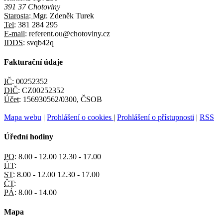
391 37 Chotoviny
Starosta:
Mgr. Zdeněk Turek
Tel:
381 284 295
E-mail:
referent.ou@chotoviny.cz
IDDS:
svqb42q
Fakturační údaje
IČ:
00252352
DIČ:
CZ00252352
Účet:
156930562/0300, ČSOB
Mapa webu
|
Prohlášení o cookies
|
Prohlášení o přístupnosti
|
RSS
Úřední hodiny
PO:
8.00 - 12.00 12.30 - 17.00
ÚT:
ST:
8.00 - 12.00 12.30 - 17.00
ČT:
PÁ:
8.00 - 14.00
Mapa