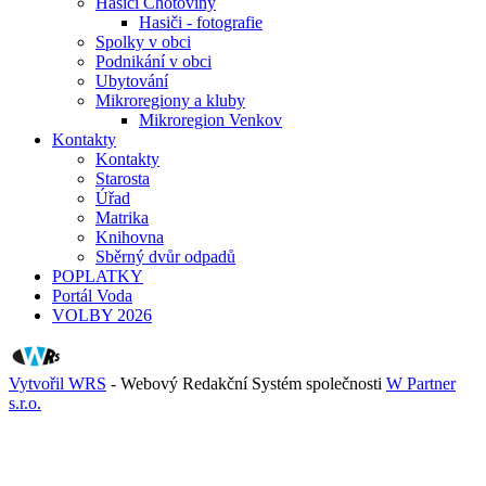
Hasiči Chotoviny
Hasiči - fotografie
Spolky v obci
Podnikání v obci
Ubytování
Mikroregiony a kluby
Mikroregion Venkov
Kontakty
Kontakty
Starosta
Úřad
Matrika
Knihovna
Sběrný dvůr odpadů
POPLATKY
Portál Voda
VOLBY 2026
Vytvořil WRS
- Webový Redakční Systém společnosti
W Partner
s.r.o.