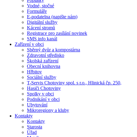
Poplatky
Vodné, stočné
Formuláře
E-podatelna (napište nám)
Digitální služby
Kácení stromů
Registrace pro zasílání novinek
SMS info kanál
Zařízení v obci
Sběrný dvůr a kompostárna
Zdravotní středisko
Školská zařízení
Obecní knihovna
Hřbitov
Sociální služby
T-Servis Chotoviny spol. s r.o., Hlinická čp. 250,
Hasiči Chotoviny
Spolky v obci
Podnikání v obci
Ubytování
Mikroregiony a kluby
Kontakty
Kontakty
Starosta
Úřad