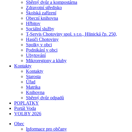
Sběrný dvůr a kompostárna
Zdravotní středisko
Školská zařízení
Obecní knihovna
Hřbitov
Sociální služby
T-Servis Chotoviny spol. s r.o., Hlinická čp. 250,
Hasiči Chotoviny
Spolky v obci
Podnikání v obci
Ubytování
Mikroregiony a kluby
Kontakty
Kontakty
Starosta
Úřad
Matrika
Knihovna
Sběrný dvůr odpadů
POPLATKY
Portál Voda
VOLBY 2026
Obec
Informace pro občany