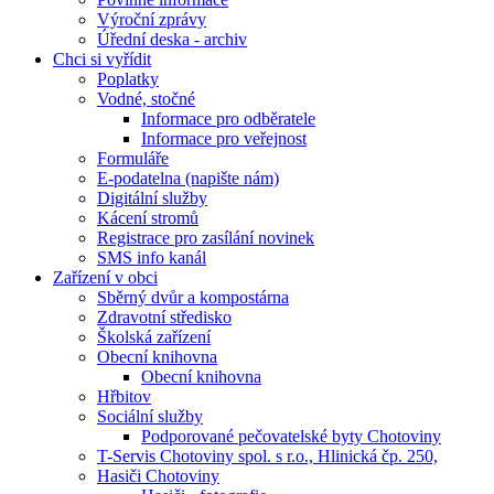
Výroční zprávy
Úřední deska - archiv
Chci si vyřídit
Poplatky
Vodné, stočné
Informace pro odběratele
Informace pro veřejnost
Formuláře
E-podatelna (napište nám)
Digitální služby
Kácení stromů
Registrace pro zasílání novinek
SMS info kanál
Zařízení v obci
Sběrný dvůr a kompostárna
Zdravotní středisko
Školská zařízení
Obecní knihovna
Obecní knihovna
Hřbitov
Sociální služby
Podporované pečovatelské byty Chotoviny
T-Servis Chotoviny spol. s r.o., Hlinická čp. 250,
Hasiči Chotoviny