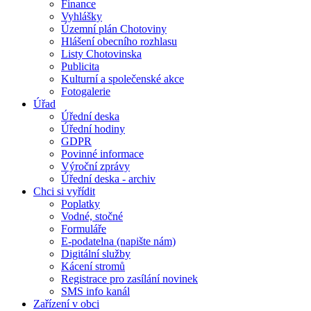
Finance
Vyhlášky
Územní plán Chotoviny
Hlášení obecního rozhlasu
Listy Chotovinska
Publicita
Kulturní a společenské akce
Fotogalerie
Úřad
Úřední deska
Úřední hodiny
GDPR
Povinné informace
Výroční zprávy
Úřední deska - archiv
Chci si vyřídit
Poplatky
Vodné, stočné
Formuláře
E-podatelna (napište nám)
Digitální služby
Kácení stromů
Registrace pro zasílání novinek
SMS info kanál
Zařízení v obci