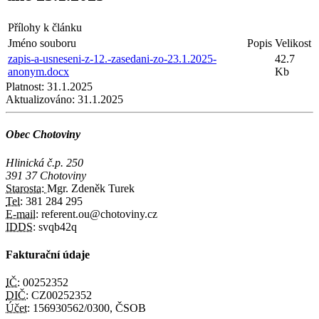
Přílohy k článku
Jméno souboru
Popis
Velikost
zapis-a-usneseni-z-12.-zasedani-zo-23.1.2025-
42.7
anonym.docx
Kb
Platnost:
31.1.2025
Aktualizováno:
31.1.2025
Obec Chotoviny
Hlinická č.p. 250
391 37 Chotoviny
Starosta:
Mgr. Zdeněk Turek
Tel:
381 284 295
E-mail:
referent.ou@chotoviny.cz
IDDS:
svqb42q
Fakturační údaje
IČ:
00252352
DIČ:
CZ00252352
Účet:
156930562/0300, ČSOB