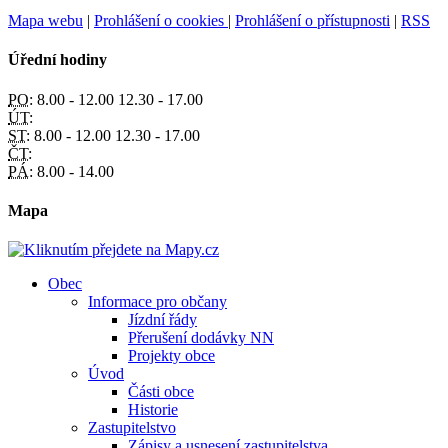
Mapa webu
|
Prohlášení o cookies
|
Prohlášení o přístupnosti
|
RSS
Úřední hodiny
PO:
8.00 - 12.00 12.30 - 17.00
ÚT:
ST:
8.00 - 12.00 12.30 - 17.00
ČT:
PÁ:
8.00 - 14.00
Mapa
Obec
Informace pro občany
Jízdní řády
Přerušení dodávky NN
Projekty obce
Úvod
Části obce
Historie
Zastupitelstvo
Zápisy a usnesení zastupitelstva