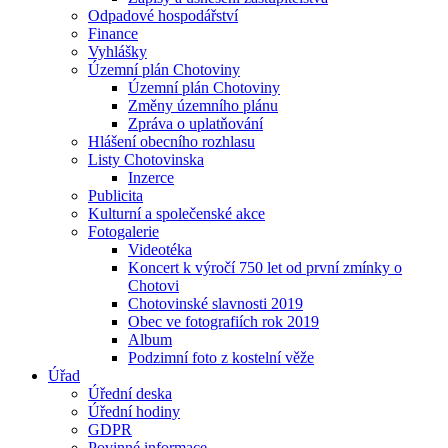
Odpadové hospodářství
Finance
Vyhlášky
Územní plán Chotoviny
Územní plán Chotoviny
Změny územního plánu
Zpráva o uplatňování
Hlášení obecního rozhlasu
Listy Chotovinska
Inzerce
Publicita
Kulturní a společenské akce
Fotogalerie
Videotéka
Koncert k výročí 750 let od první zmínky o
Chotovi
Chotovinské slavnosti 2019
Obec ve fotografiích rok 2019
Album
Podzimní foto z kostelní věže
Úřad
Úřední deska
Úřední hodiny
GDPR
Povinné informace