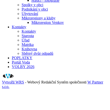
Hasiči - fotografie
Spolky v obci
Podnikání v obci
Ubytování
Mikroregiony a kluby
Mikroregion Venkov
Kontakty
Kontakty
Starosta
Úřad
Matrika
Knihovna
Sběrný dvůr odpadů
POPLATKY
Portál Voda
VOLBY 2026
Vytvořil WRS
- Webový Redakční Systém společnosti
W Partner
s.r.o.