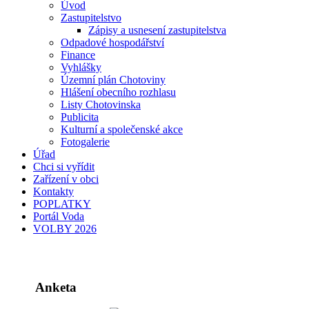
Úvod
Zastupitelstvo
Zápisy a usnesení zastupitelstva
Odpadové hospodářství
Finance
Vyhlášky
Územní plán Chotoviny
Hlášení obecního rozhlasu
Listy Chotovinska
Publicita
Kulturní a společenské akce
Fotogalerie
Úřad
Chci si vyřídit
Zařízení v obci
Kontakty
POPLATKY
Portál Voda
VOLBY 2026
Anketa