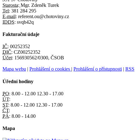
Starosta:
Mgr. Zdeněk Turek
Tel:
381 284 295
E-mail:
referent.ou@chotoviny.cz
IDDS:
svqb42q
Fakturační údaje
IČ:
00252352
DIČ:
CZ00252352
Účet:
156930562/0300, ČSOB
Mapa webu
|
Prohlášení o cookies
|
Prohlášení o přístupnosti
|
RSS
Úřední hodiny
PO:
8.00 - 12.00 12.30 - 17.00
ÚT:
ST:
8.00 - 12.00 12.30 - 17.00
ČT:
PÁ:
8.00 - 14.00
Mapa