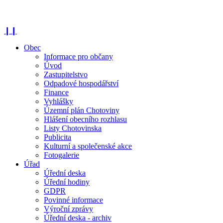
❙❙
Obec
Informace pro občany
Úvod
Zastupitelstvo
Odpadové hospodářství
Finance
Vyhlášky
Územní plán Chotoviny
Hlášení obecního rozhlasu
Listy Chotovinska
Publicita
Kulturní a společenské akce
Fotogalerie
Úřad
Úřední deska
Úřední hodiny
GDPR
Povinné informace
Výroční zprávy
Úřední deska - archiv