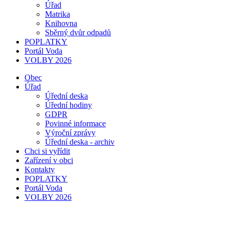
Úřad
Matrika
Knihovna
Sběrný dvůr odpadů
POPLATKY
Portál Voda
VOLBY 2026
Obec
Úřad
Úřední deska
Úřední hodiny
GDPR
Povinné informace
Výroční zprávy
Úřední deska - archiv
Chci si vyřídit
Zařízení v obci
Kontakty
POPLATKY
Portál Voda
VOLBY 2026