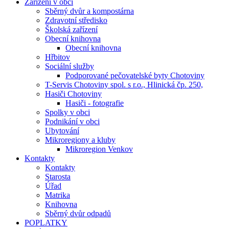
Zařízení v obci
Sběrný dvůr a kompostárna
Zdravotní středisko
Školská zařízení
Obecní knihovna
Obecní knihovna
Hřbitov
Sociální služby
Podporované pečovatelské byty Chotoviny
T-Servis Chotoviny spol. s r.o., Hlinická čp. 250,
Hasiči Chotoviny
Hasiči - fotografie
Spolky v obci
Podnikání v obci
Ubytování
Mikroregiony a kluby
Mikroregion Venkov
Kontakty
Kontakty
Starosta
Úřad
Matrika
Knihovna
Sběrný dvůr odpadů
POPLATKY