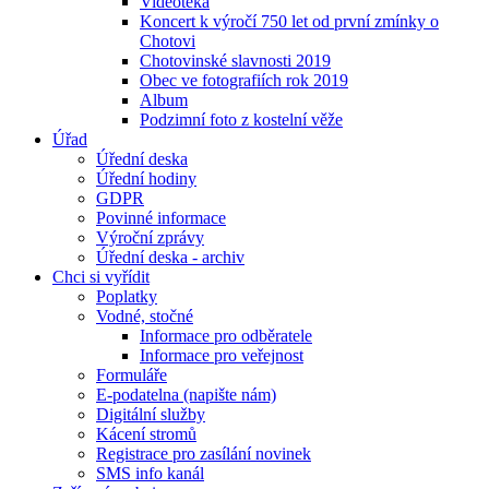
Videotéka
Koncert k výročí 750 let od první zmínky o
Chotovi
Chotovinské slavnosti 2019
Obec ve fotografiích rok 2019
Album
Podzimní foto z kostelní věže
Úřad
Úřední deska
Úřední hodiny
GDPR
Povinné informace
Výroční zprávy
Úřední deska - archiv
Chci si vyřídit
Poplatky
Vodné, stočné
Informace pro odběratele
Informace pro veřejnost
Formuláře
E-podatelna (napište nám)
Digitální služby
Kácení stromů
Registrace pro zasílání novinek
SMS info kanál