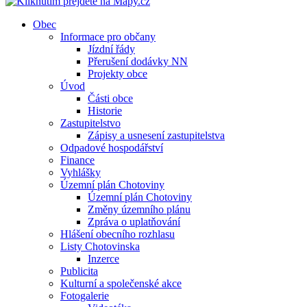
Obec
Informace pro občany
Jízdní řády
Přerušení dodávky NN
Projekty obce
Úvod
Části obce
Historie
Zastupitelstvo
Zápisy a usnesení zastupitelstva
Odpadové hospodářství
Finance
Vyhlášky
Územní plán Chotoviny
Územní plán Chotoviny
Změny územního plánu
Zpráva o uplatňování
Hlášení obecního rozhlasu
Listy Chotovinska
Inzerce
Publicita
Kulturní a společenské akce
Fotogalerie