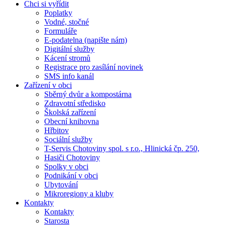
Chci si vyřídit
Poplatky
Vodné, stočné
Formuláře
E-podatelna (napište nám)
Digitální služby
Kácení stromů
Registrace pro zasílání novinek
SMS info kanál
Zařízení v obci
Sběrný dvůr a kompostárna
Zdravotní středisko
Školská zařízení
Obecní knihovna
Hřbitov
Sociální služby
T-Servis Chotoviny spol. s r.o., Hlinická čp. 250,
Hasiči Chotoviny
Spolky v obci
Podnikání v obci
Ubytování
Mikroregiony a kluby
Kontakty
Kontakty
Starosta