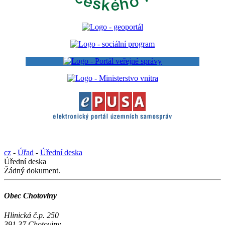
cz
-
Úřad
-
Úřední deska
Úřední deska
Žádný dokument.
Obec Chotoviny
Hlinická č.p. 250
391 37 Chotoviny