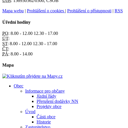
Účet:
156930562/0300, ČSOB
Mapa webu
|
Prohlášení o cookies
|
Prohlášení o přístupnosti
|
RSS
Úřední hodiny
PO:
8.00 - 12.00 12.30 - 17.00
ÚT:
ST:
8.00 - 12.00 12.30 - 17.00
ČT:
PÁ:
8.00 - 14.00
Mapa
Obec
Informace pro občany
Jízdní řády
Přerušení dodávky NN
Projekty obce
Úvod
Části obce
Historie
Zastupitelstvo