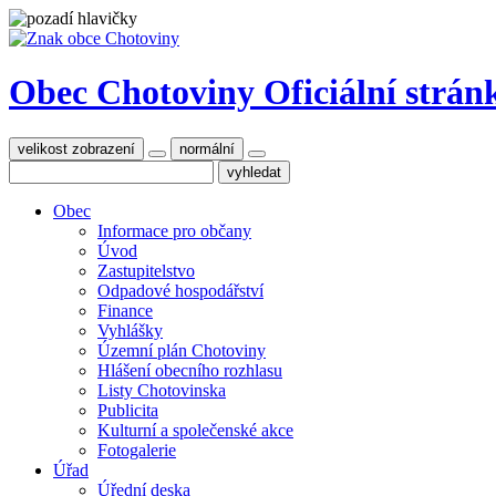
Obec Chotoviny
Oficiální strán
velikost zobrazení
normální
Obec
Informace pro občany
Úvod
Zastupitelstvo
Odpadové hospodářství
Finance
Vyhlášky
Územní plán Chotoviny
Hlášení obecního rozhlasu
Listy Chotovinska
Publicita
Kulturní a společenské akce
Fotogalerie
Úřad
Úřední deska