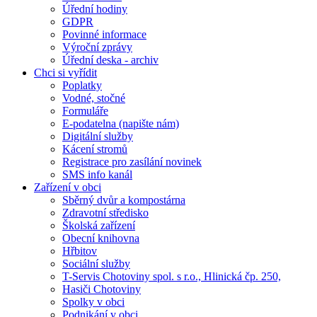
Úřední hodiny
GDPR
Povinné informace
Výroční zprávy
Úřední deska - archiv
Chci si vyřídit
Poplatky
Vodné, stočné
Formuláře
E-podatelna (napište nám)
Digitální služby
Kácení stromů
Registrace pro zasílání novinek
SMS info kanál
Zařízení v obci
Sběrný dvůr a kompostárna
Zdravotní středisko
Školská zařízení
Obecní knihovna
Hřbitov
Sociální služby
T-Servis Chotoviny spol. s r.o., Hlinická čp. 250,
Hasiči Chotoviny
Spolky v obci
Podnikání v obci