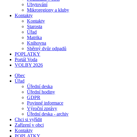
Ubytování
Mikroregiony a kluby
Kontakty
Kontakty
Starosta
Úřad
Matrika
Knihovna
Sběrný dvůr odpadů
POPLATKY
Portál Voda
VOLBY 2026
Obec
Úřad
Úřední deska
Úřední hodiny
GDPR
Povinné informace
Výroční zprávy
Úřední deska - archiv
Chci si vyřídit
Zařízení v obci
Kontakty
POPLATKY