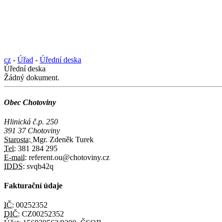
cz
-
Úřad
-
Úřední deska
Úřední deska
Žádný dokument.
Obec Chotoviny
Hlinická č.p. 250
391 37 Chotoviny
Starosta:
Mgr. Zdeněk Turek
Tel:
381 284 295
E-mail:
referent.ou@chotoviny.cz
IDDS:
svqb42q
Fakturační údaje
IČ:
00252352
DIČ:
CZ00252352