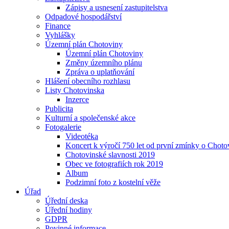
Zápisy a usnesení zastupitelstva
Odpadové hospodářství
Finance
Vyhlášky
Územní plán Chotoviny
Územní plán Chotoviny
Změny územního plánu
Zpráva o uplatňování
Hlášení obecního rozhlasu
Listy Chotovinska
Inzerce
Publicita
Kulturní a společenské akce
Fotogalerie
Videotéka
Koncert k výročí 750 let od první zmínky o Choto
Chotovinské slavnosti 2019
Obec ve fotografiích rok 2019
Album
Podzimní foto z kostelní věže
Úřad
Úřední deska
Úřední hodiny
GDPR
Povinné informace