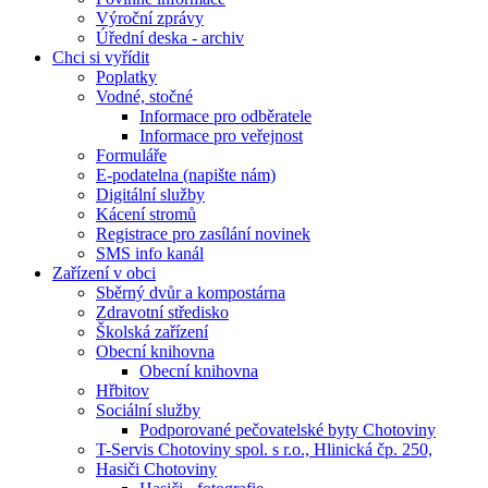
Výroční zprávy
Úřední deska - archiv
Chci si vyřídit
Poplatky
Vodné, stočné
Informace pro odběratele
Informace pro veřejnost
Formuláře
E-podatelna (napište nám)
Digitální služby
Kácení stromů
Registrace pro zasílání novinek
SMS info kanál
Zařízení v obci
Sběrný dvůr a kompostárna
Zdravotní středisko
Školská zařízení
Obecní knihovna
Obecní knihovna
Hřbitov
Sociální služby
Podporované pečovatelské byty Chotoviny
T-Servis Chotoviny spol. s r.o., Hlinická čp. 250,
Hasiči Chotoviny